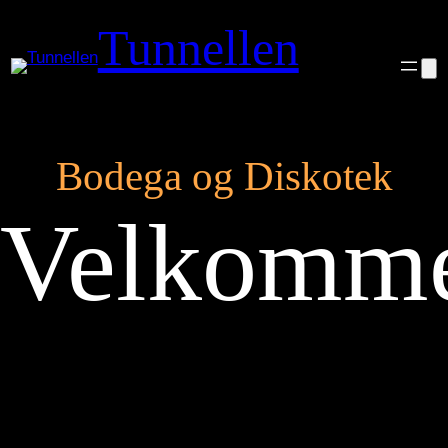
Spring
Tunnellen
til
indhold
Bodega og Diskotek
Velkomm